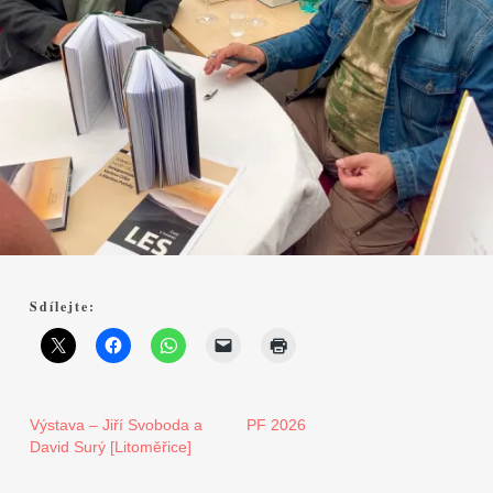
Sdílejte:
Výstava – Jiří Svoboda a
PF 2026
David Surý [Litoměřice]