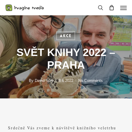
Skip
Men
to
search
main
content
Akce
SVĚT KNIHY 2022 –
PRAHA
By
David Surý
8.6.2022
No Comments
Srdečně Vás zveme k návštěvě knižního veletrhu