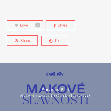
Love
Share
0
Share
Pin
Previous Post
Makové slavnosti (zámek Ploskovice)