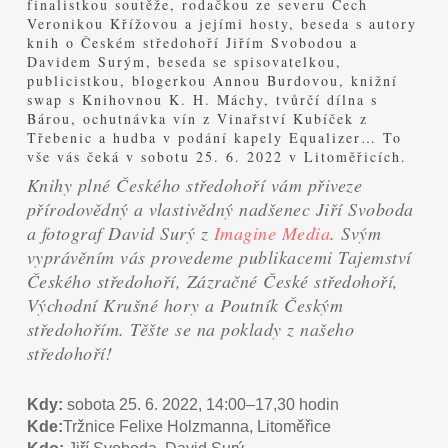
finalistkou soutěže, rodačkou ze severu Čech
Veronikou Křížovou a jejími hosty, beseda s autory
knih o Českém středohoří Jiřím Svobodou a
Davidem Surým, beseda se spisovatelkou,
publicistkou, blogerkou Annou Burdovou, knižní
swap s Knihovnou K. H. Máchy, tvůrčí dílna s
Bárou, ochutnávka vín z Vinařství Kubíček z
Třebenic a hudba v podání kapely Equalizer… To
vše vás čeká v sobotu 25. 6. 2022 v Litoměřicích.
Knihy plné Českého středohoří vám přiveze
přírodovědný a vlastivědný nadšenec Jiří Svoboda
a fotograf David Surý z
Imagine Media
. Svým
vyprávěním vás provedeme publikacemi Tajemství
Českého středohoří, Zázračné České středohoří,
Východní Krušné hory a Poutník Českým
středohořím. Těšte se na poklady z našeho
středohoří!
Kdy:
sobota 25. 6. 2022, 14:00–17,30 hodin
Kde:
Tržnice Felixe Holzmanna, Litoměřice