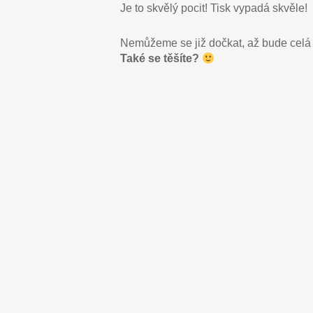
Je to skvělý pocit! Tisk vypadá skvěle!
Nemůžeme se již dočkat, až bude celá
Také se těšíte?
Graspo_1_27102017
Graspo_9
Graspo_6_27102017
Graspo_5