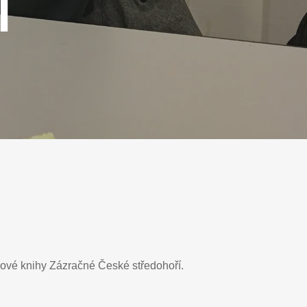
Í
 nové knihy Zázračné České středohoří.