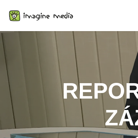
Skip
to
main
content
REPOR
ZÁ