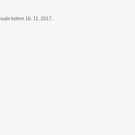
bude kolem 16. 11. 2017.
017
Graspo_4_27102017
017