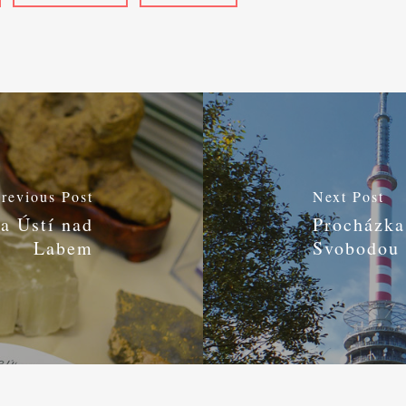
revious Post
Next Post
a Ústí nad
Procházka
Labem
Svobodou