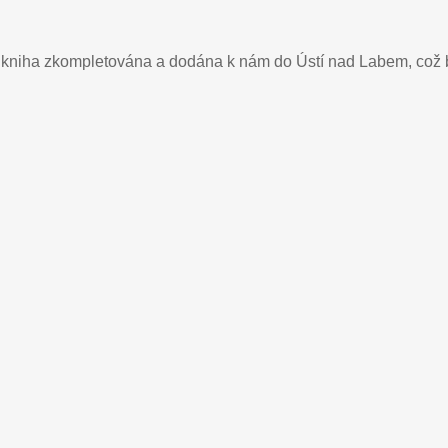
 kniha zkompletována a dodána k nám do Ústí nad Labem, což 
_27102017
Graspo_2_27102017
Graspo_3_27102
_27102017
Graspo_8_27102017
Graspo_7_27102