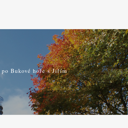
 po Bukové hoře s Jiřím