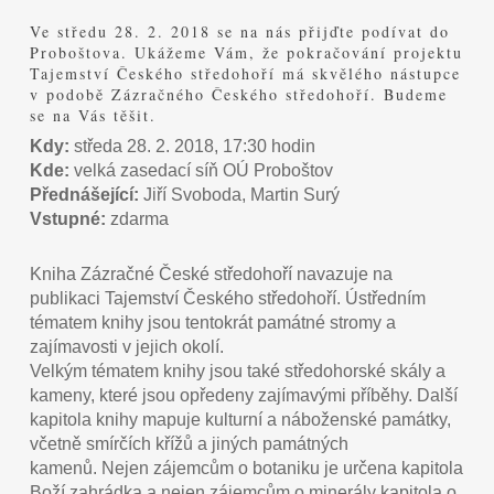
Ve středu 28. 2. 2018 se na nás přijďte podívat do
Proboštova. Ukážeme Vám, že pokračování projektu
Tajemství Českého středohoří má skvělého nástupce
v podobě Zázračného Českého středohoří. Budeme
se na Vás těšit.
Kdy:
středa 28. 2. 2018, 17:30 hodin
Kde:
velká zasedací síň OÚ Proboštov
Přednášející:
Jiří Svoboda, Martin Surý
Vstupné:
zdarma
Kniha Zázračné České středohoří navazuje na
publikaci Tajemství Českého středohoří. Ústředním
tématem knihy jsou tentokrát památné stromy a
zajímavosti v jejich okolí.
Velkým tématem knihy jsou také středohorské skály a
kameny, které jsou opředeny zajímavými příběhy. Další
kapitola knihy mapuje kulturní a náboženské památky,
včetně smírčích křížů a jiných památných
kamenů. Nejen zájemcům o botaniku je určena kapitola
Boží zahrádka a nejen zájemcům o minerály kapitola o