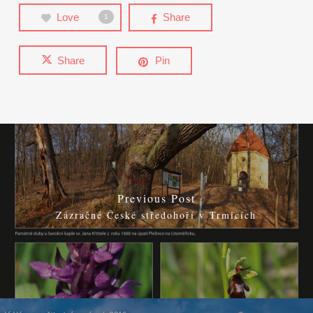
Love
Share
1
Share
Pin
Previous Post
Zázračné České středohoří v Trmicích