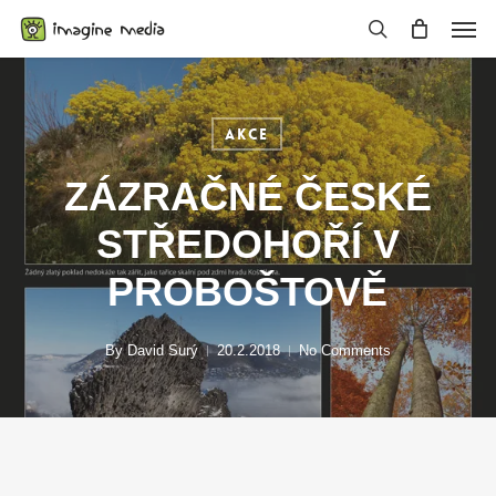
Skip
Men
to
search
main
content
Akce
ZÁZRAČNÉ ČESKÉ
STŘEDOHOŘÍ V
PROBOŠTOVĚ
By
David Surý
20.2.2018
No Comments