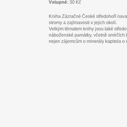
Vstupné:
30 Kč
Kniha Zázračné České středohoří navaz
stromy a zajímavosti v jejich okolí.
Velkým tématem knihy jsou také středoh
náboženské památky, včetně smírčích 
nejen zájemcům o minerály kapitola o
KnihaCS_prednaska_Lovosice_ZCS3_
KnihaCS_
Sedlo_skaly_plameny_DSCF3720
Suletice_C
zed_hlav