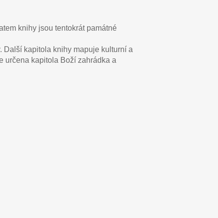
atem knihy jsou tentokrát památné
Další kapitola knihy mapuje kulturní a
e určena kapitola Boží zahrádka a
Panna_DSCF3314
CF9426
ka_OK_DSCF6803
Vrkoc_skala_vyhled_pano_04