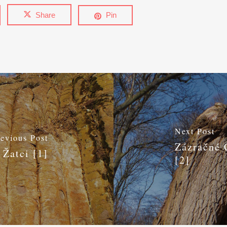
Share
Pin
Next Post
revious Post
Zázračné 
 Žatci [1]
[2]