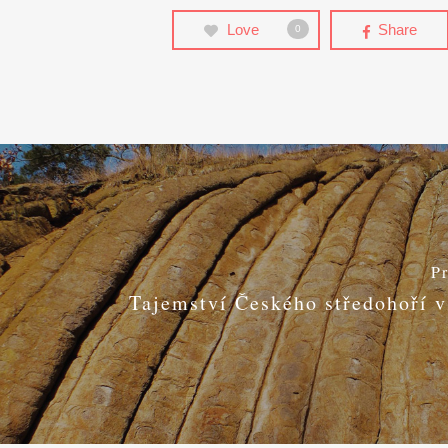
Love
Share
0
P
Tajemství Českého středohoří v