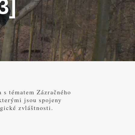
3]
eda s tématem Zázračného
kterými jsou spojeny
gické zvláštnosti.