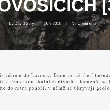
OVOSICÍCH [
By
David Surý
10.9.2018
No Comments
ás těšíme do Lovosic. Bude to již třetí bes
át s tématikou skalních útvarů a kamenů, se 
me do nitra pohoří, v němž se ukrývají geolo