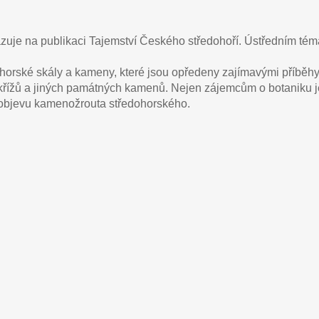
uje na publikaci Tajemství Českého středohoří. Ústředním tém
orské skály a kameny, které jsou opředeny zajímavými příběhy. 
křížů a jiných památných kamenů. Nejen zájemcům o botaniku j
 objevu kamenožrouta středohorského.
letakA4
prednaska_Lovosice_ZCS3_plakatA3
Amtmann_DSCF9507_montaz
Kostelni-
sedlo_koule_DS
ertova-
Vanov_Josefinka_DSCF6800
Vanov_Josefin
ni_DSCF4294