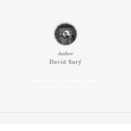
Author
David Surý
More posts by David Surý