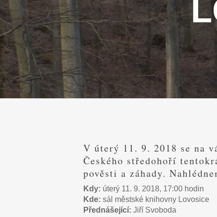
L
V úterý 11. 9. 2018 se na v
Českého středohoří tentokr
pověsti a záhady. Nahlédne
Kdy:
úterý 11. 9. 2018, 17:00 hodin
Kde:
sál městské knihovny Lovosice
Přednášející:
Jiří Svoboda