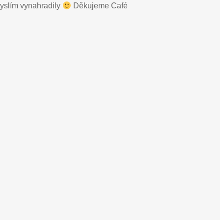
myslím vynahradily
Děkujeme Café