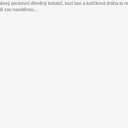
takový peckovní dřevěný kolotoč, kozí taxi a kuličková dráha to 
íště zas naviděnou…