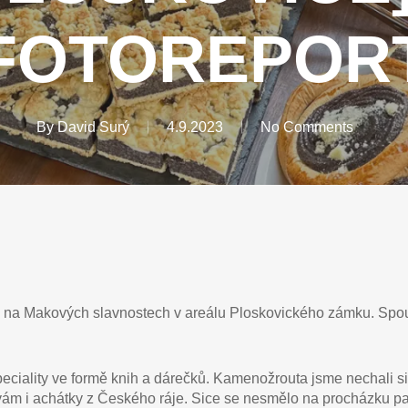
FOTOREPOR
By
David Surý
4.9.2023
No Comments
ili na Makových slavnostech v areálu Ploskovického zámku. Spous
ciality ve formě knih a dárečků. Kamenožrouta jsme nechali sic
vám i achátky z Českého ráje. Sice se nesmělo na procházku p