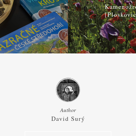
Kamenožro
[Ploskovi
Author
David Surý