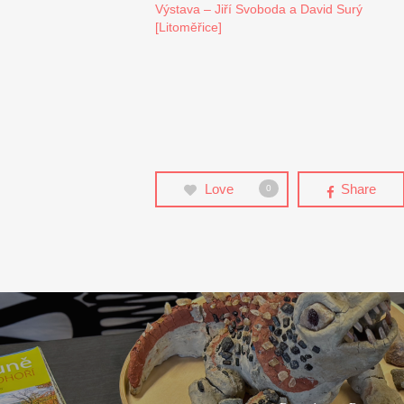
Výstava – Jiří Svoboda a David Surý
[Litoměřice]
Love
Share
0