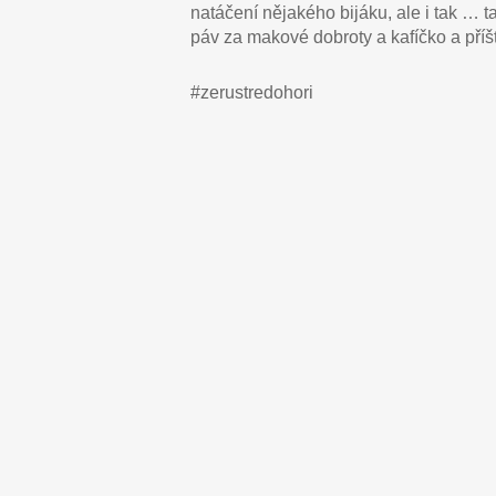
natáčení nějakého bijáku, ale i tak … 
páv za makové dobroty a kafíčko a př
#zerustredohori