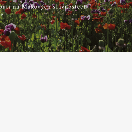
uti na Makových slavnostech
ce]