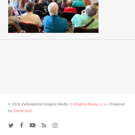
© 2026 Vydavatelství Imagine Media. ©
Imagine Media, s.r.o.
/ Powered
by:
David Surý
twitter
facebook
youtube
RSS
instagram