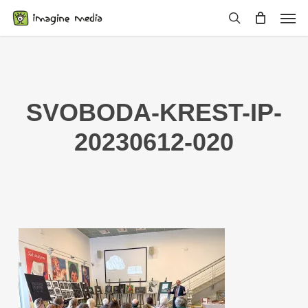
Skip
Men
to
search
main
content
SVOBODA-KREST-IP-
20230612-020